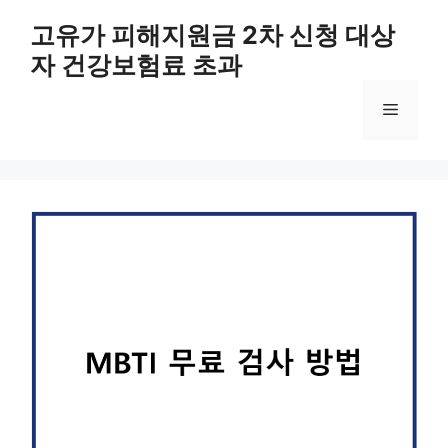
컨
고유가 피해지원금 2차 신청 대상
텐
자 건강보험료 초과
츠
로
메
건
너
뛰
뉴
기